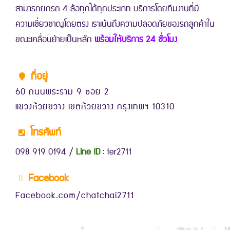
สามารถยกรถ 4 ล้อทุกได้ทุกประเภท บริการโดยทีมงานที่มี
ความเชี่ยวชาญโดยตรง เราเน้นถึงความปลอดภัยของรถลูกค้าใน
ขณะเคลื่อนย้ายเป็นหลัก
พร้อมให้บริการ 24 ชั่วโมง
ที่อยู่
60 ถนนพระราม 9 ซอย 2
แขวงห้วยขวาง เขตห้วยขวาง กรุงเทพฯ 10310
โทรศัพท์
098 919 0194
/
Line ID
:
ter2711
Facebook
Facebook.com/chatchai2711