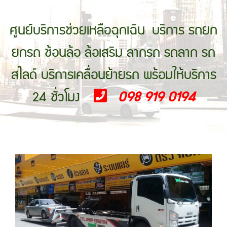
ศูนย์บริการช่วยเหลือฉุกเฉิน บริการ รถยก
ยกรถ ช้อนล้อ ล้อเสริม ลากรถ รถลาก รถ
สไลด์ บริการเคลื่อนย้ายรถ พร้อมให้บริการ
24 ชั่วโมง
098 919 0194