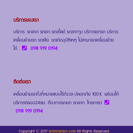
บริการของเรา
บริการ รถลาก รถยก รถสไลด์ รถลากจูง บริการยกรถ บริการ
เคลื่อนย้ายรถ รถเสีย รถเกิดอุบัติเหตุ ไม่สามารถเคลื่อนย้าย
ได้
098 919 0194
ติดต่อเรา
เคลื่อนย้ายรถถึงที่หมายแบบไร้กังวล ปลอดภัย 100%
พร้อมให้
บริการตลอด24ชม. ต้องการรถยก รถลาก โทรหาเรา
098 919 0194
Copyright © 2017
รถลากรถยก.com
All Rights Reserved