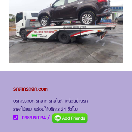
รถลากรถยก.com
บริการรถยก รถลาก รถสไลด์
เคลื่อนย้ายรถ
ราคาไม่แพง พร้อมให้บริการ 24 ชั่วโมง
0989190194
/